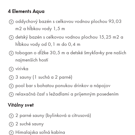
4 Elements Aqua
oddychový bazén s celkovou vodnou plochou 93,03
m2 a hĺbkou vody 1,5 m
detský bazén s celkovou vodnou plochou 15,25 m2 a
hĺbkou vody od 0,1 m do 0,4 m
tobogan o dĺžke 30,5 m a detské šmykľavky pre našich
najmenších hostí
vírivka
3 sauny (1 suchá a 2 parné)
pool bar s bohatou ponukou drinkov a nápojov
relaxačná časť s ležadlami a príjemným posedením
Vitálny svet
2 parné sauny (bylinková a citrusová)
2 suché sauny
Himalajska soľná kabína