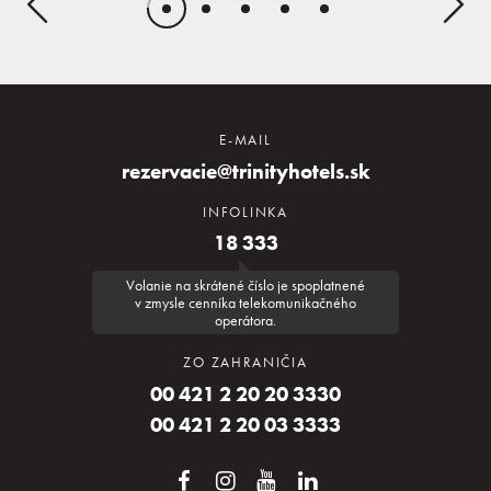
E-MAIL
rezervacie@trinityhotels.sk
INFOLINKA
18 333
Volanie na skrátené číslo je spoplatnené
v zmysle cenníka telekomunikačného
operátora.
ZO ZAHRANIČIA
00 421 2 20 20 3330
00 421 2 20 03 3333