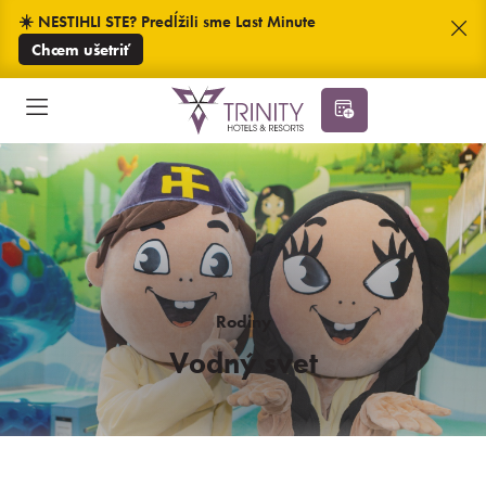
☀️ NESTIHLI STE? Predĺžili sme Last Minute
Chcem ušetriť
Rodiny
Vodný svet