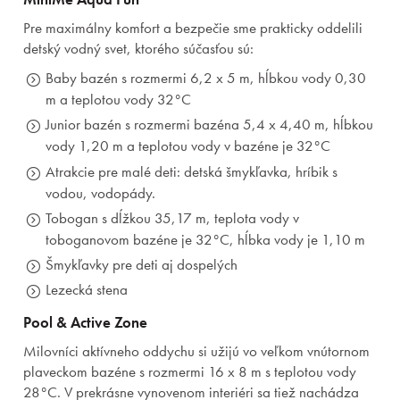
Pre maximálny komfort a bezpečie sme prakticky oddelili
detský vodný svet, ktorého súčasťou sú:
Baby bazén s rozmermi 6,2 x 5 m, hĺbkou vody 0,30
m a teplotou vody 32°C
Junior bazén s rozmermi bazéna 5,4 x 4,40 m, hĺbkou
vody 1,20 m a teplotou vody v bazéne je 32°C
Atrakcie pre malé deti: detská šmykľavka, hríbik s
vodou, vodopády.
Tobogan s dĺžkou 35,17 m, teplota vody v
toboganovom bazéne je 32°C, hĺbka vody je 1,10 m
Šmykľavky pre deti aj dospelých
Lezecká stena
Pool & Active Zone
Milovníci aktívneho oddychu si užijú vo veľkom vnútornom
plaveckom bazéne s rozmermi 16 x 8 m s teplotou vody
28°C. V prekrásne vynovenom interiéri sa tiež nachádza