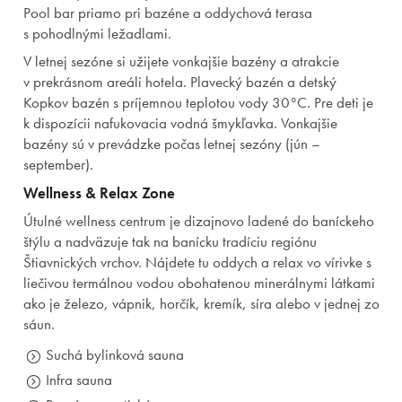
Pool bar priamo pri bazéne a oddychová terasa
s pohodlnými ležadlami.
V letnej sezóne si užijete vonkajšie bazény a atrakcie
v prekrásnom areáli hotela. Plavecký bazén a detský
Kopkov bazén s príjemnou teplotou vody 30°C. Pre deti je
k dispozícii nafukovacia vodná šmykľavka. Vonkajšie
bazény sú v prevádzke počas letnej sezóny (jún –
september).
Wellness & Relax Zone
Útulné wellness centrum je dizajnovo ladené do baníckeho
štýlu a nadväzuje tak na banícku tradíciu regiónu
Štiavnických vrchov. Nájdete tu oddych a relax vo vírivke s
liečivou termálnou vodou obohatenou minerálnymi látkami
ako je železo, vápnik, horčík, kremík, síra alebo v jednej zo
sáun.
Suchá bylinková sauna
Infra sauna