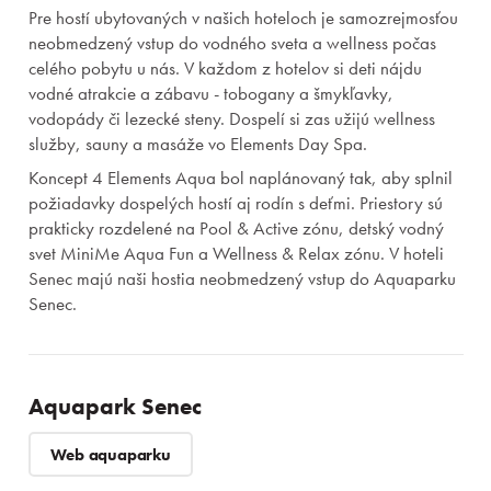
Pre hostí ubytovaných v našich hoteloch je samozrejmosťou
neobmedzený vstup do vodného sveta a wellness počas
celého pobytu u nás. V každom z hotelov si deti nájdu
vodné atrakcie a zábavu - tobogany a šmykľavky,
vodopády či lezecké steny. Dospelí si zas užijú wellness
služby, sauny a masáže vo Elements Day Spa.
Koncept 4 Elements Aqua bol naplánovaný tak, aby splnil
požiadavky dospelých hostí aj rodín s deťmi. Priestory sú
prakticky rozdelené na Pool & Active zónu, detský vodný
svet MiniMe Aqua Fun a Wellness & Relax zónu. V hoteli
Senec majú naši hostia neobmedzený vstup do Aquaparku
Senec.
Aquapark Senec
Web aquaparku