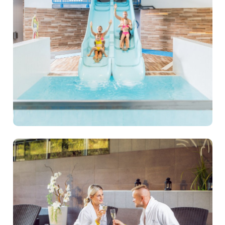
Pobyty
Hotely
O Trinity
Rodiny
Trinity klub
Novinky