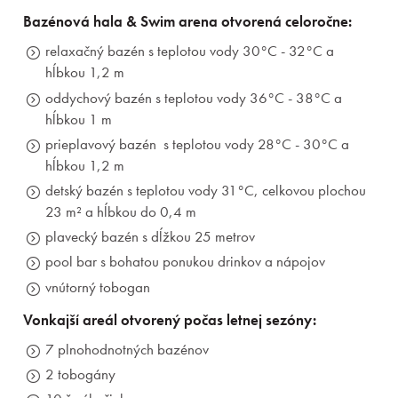
Bazénová hala & Swim arena otvorená celoročne:
relaxačný bazén s teplotou vody 30°C - 32°C a
hĺbkou 1,2 m
oddychový bazén s teplotou vody 36°C - 38°C a
hĺbkou 1 m
prieplavový bazén s teplotou vody 28°C - 30°C a
hĺbkou 1,2 m
detský bazén s teplotou vody 31°C, celkovou plochou
23 m² a hĺbkou do 0,4 m
plavecký bazén s dĺžkou 25 metrov
pool bar s bohatou ponukou drinkov a nápojov
vnútorný tobogan
Vonkajší areál otvorený počas letnej sezóny:
7 plnohodnotných bazénov
2 tobogány