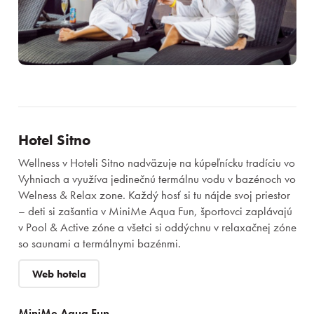
Kontakt
Darčekové poukazy
Prihlásiť sa
Registrácia
Zabudnuté heslo
Hotel Sitno
Wellness v Hoteli Sitno nadväzuje na kúpeľnícku tradíciu vo
Vyhniach a využíva jedinečnú termálnu vodu v bazénoch vo
Welness & Relax zone. Každý hosť si tu nájde svoj priestor
– deti si zašantia v MiniMe Aqua Fun, športovci zaplávajú
v Pool & Active zóne a všetci si oddýchnu v relaxačnej zóne
so saunami a termálnymi bazénmi.
Web hotela
MiniMe Aqua Fun