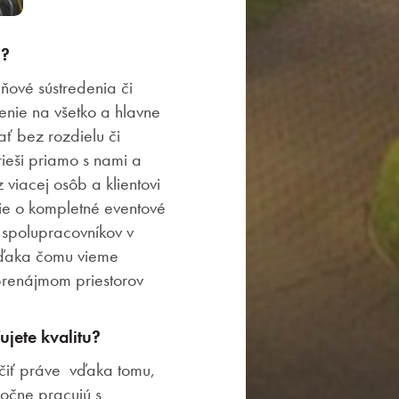
h?
dňové sústredenia či
šenie na všetko a hlavne
ať bez rozdielu či
rieši priamo s nami a
viacej osôb a klientovi
ie o kompletné eventové
 spolupracovníkov v
vďaka čomu vieme
 prenájmom priestorov
jete kvalitu?
čiť práve vďaka tomu,
oločne pracujú s