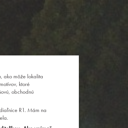
u, ako môže lokalita
motívov, ktoré
eňovú, obchodnú
z diaľnice R1. Mám na
ela.