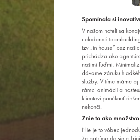
Spomínala si inovatív
V našom hoteli sa konaj
celodenné teambuildingy
tzv „in house“ cez našic
prichádza ako agentúra 
našimi ľuďmi. Minimaliz
dávame záruku hladkého
služby. V tíme máme aj
rámci animácii a hoste
klientovi ponúknuť rieš
nekončí.
Znie to ako množstvo
Nie je to vôbec jednod
že patríme do siete Trin