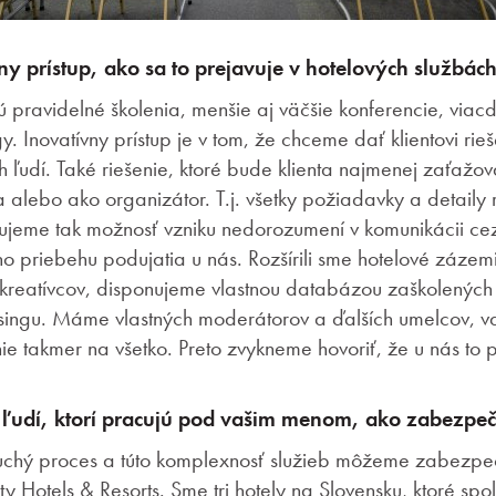
ny prístup, ako sa to prejavuje v hotelových službác
ú pravidelné školenia, menšie aj väčšie konferencie, viac
. Inovatívny prístup je v tom, že chceme dať klientovi rie
h ľudí. Také riešenie, ktoré bude klienta najmenej zaťažov
alebo ako organizátor. T.j. všetky požiadavky a detaily 
ujeme tak možnosť vzniku nedorozumení v komunikácii cez 
 priebehu podujatia u nás. Rozšírili sme hotelové zázem
 kreatívcov, disponujeme vlastnou databázou zaškolených
ssingu. Máme vlastných moderátorov a ďalších umelcov, 
enie takmer na všetko. Preto zvykneme hovoriť, že u nás to
 ľudí, ktorí pracujú pod vašim menom, ako zabezpeču
uchý proces a túto komplexnosť služieb môžeme zabezpe
ity Hotels & Resorts. Sme tri hotely na Slovensku, ktoré sp