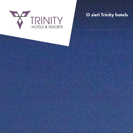
O sieti Trinity hotels
Hotel SENEC
Hotel SITNO
Hotel ATRIUM
Výhody hotelovej siete
História