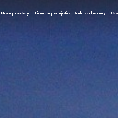
Naše priestory
Firemné podujatia
Relax a bazény
Gas
Biznis priestory
Eventy a teambuildingy
Vodný svet 4 Element
Aqua
Ubytovanie pre firmy
Kongresy
Wellness
Výnimočné priestory
Sprievodný program a
zážitkové doplnky
Masáže
Vonkajšie priestory
Referencie na podujatia
Reštauračné priestory pre
eventy
Fotogaléria
Virtuálna prehliadka
kongresových priestorov