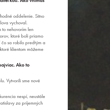
iaditeľkou. Ako vnímaš
chodné oddelenie. Sitno
lova vychoval.
 to nehovorím len
orov, ktoré boli priamo
ť čo sa robilo predtým a
, ktoré klientom môžeme
ajviac. Ako to
lu. Vytvorili sme nové
nkurencia nespí, neustále
atislavy za príjemných