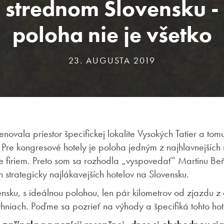
strednom Slovensku -
poloha nie je všetko
23. AUGUSTA 2019
novala priestor špecifickej lokalite Vysokých Tatier a tom
. Pre kongresové hotely je poloha jedným z najhlavnejších 
e firiem. Preto som sa rozhodla „vyspovedať“ Martinu B
h strategicky najlákavejších hotelov na Slovensku.
nsku, s ideálnou polohou, len pár kilometrov od zjazdu 
hniach. Poďme sa pozrieť na výhody a špecifiká tohto hot