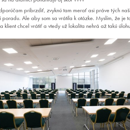
 odporúčam pribrzdiť, zvyknú tam merať asi práve tých naš
i poradu. Ale aby som sa vrátila k otázke. Myslím, že je t
 klient chcel vrátiť a vtedy už lokalita nehrá až takú úlohu