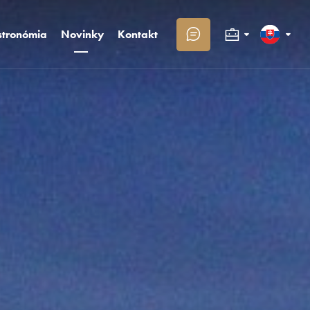
tronómia
Novinky
Kontakt
Kongresy a firmy
Slovenčina
Rodiny s deťmi
English