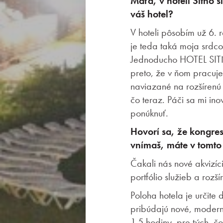
Maťa, v hoteli Sitno 
váš hotel?
Novinky
V hoteli pôsobím už 6. 
je teda taká moja srdc
Kontakt
Jednoducho HOTEL SITNO
preto, že v ňom pracujem
naviazané na rozšírenú 
čo teraz. Páči sa mi in
ponúknuť.
Hovorí sa, že kongre
vnímaš, máte v tomt
Čakali nás nové akvizíci
portfólio služieb a rozší
Poloha hotela je určite 
pribúdajú nové, modern
1,5 hodiny, pre tých, čo