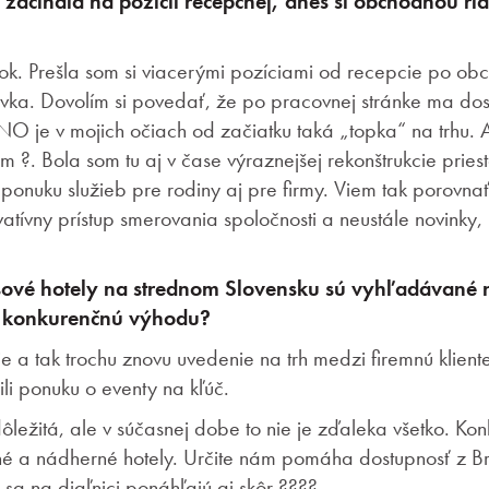
si začínala na pozícii recepčnej, dnes si obchodnou r
rok. Prešla som si viacerými pozíciami od recepcie po ob
ovka. Dovolím si povedať, že po pracovnej stránke ma dos
 je v mojich očiach od začiatku taká „topka“ na trhu. A
 ?. Bola som tu aj v čase výraznejšej rekonštrukcie priest
ponuku služieb pre rodiny aj pre firmy. Viem tak porovna
ovatívny prístup smerovania spoločnosti a neustále novinky
sové hotely na strednom Slovensku sú vyhľadávané n
o konkurenčnú výhodu?
e a tak trochu znovu uvedenie na trh medzi firemnú kliente
rili ponuku o eventy na kľúč.
dôležitá, ale v súčasnej dobe to nie je zďaleka všetko. Ko
é a nádherné hotely. Určite nám pomáha dostupnosť z Br
 sa na diaľnici ponáhľajú aj skôr ????