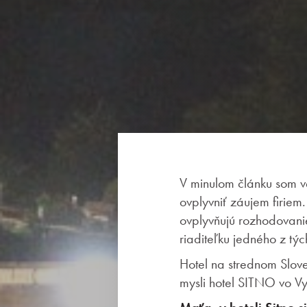
O sieti Trinity hotels
Naše priestory
V minulom článku som ve
Firemné podujatia
ovplyvniť záujem firiem
ovplyvňujú rozhodovani
riaditeľku jedného z týc
Relax a bazény
Hotel na strednom Slove
mysli hotel SITNO vo Vy
Gastronómia