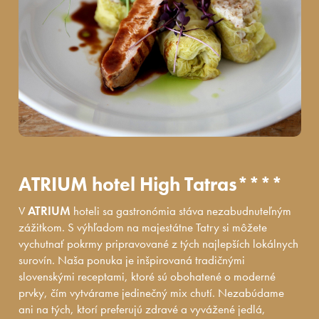
ATRIUM hotel High Tatras****
V
ATRIUM
hoteli sa gastronómia stáva nezabudnuteľným
zážitkom. S výhľadom na majestátne Tatry si môžete
vychutnať pokrmy pripravované z tých najlepších lokálnych
surovín. Naša ponuka je inšpirovaná tradičnými
slovenskými receptami, ktoré sú obohatené o moderné
prvky, čím vytvárame jedinečný mix chutí. Nezabúdame
ani na tých, ktorí preferujú zdravé a vyvážené jedlá,