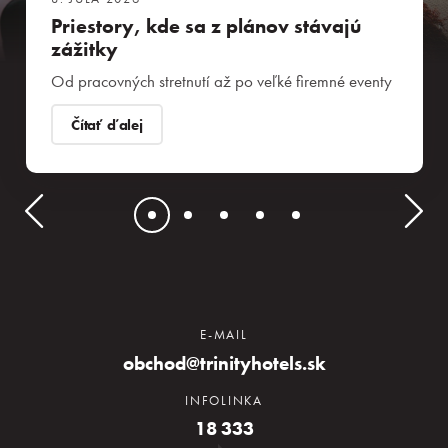
Priestory, kde sa z plánov stávajú
zážitky
Od pracovných stretnutí až po veľké firemné eventy
Čítať ďalej
E-MAIL
obchod@trinityhotels.sk
INFOLINKA
18 333