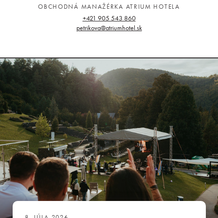
OBCHODNÁ MANAŽÉRKA ATRIUM HOTELA
+421 905 543 860
petrikova@atriumhotel.sk
8. JÚLA 2026