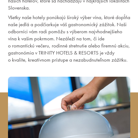
našich hotelov, ktoré sa nachádzajú v najkrajších lokalitách
Slovenska.
Všetky naše hotely ponúkajú široký výber vína, ktoré dopĺňa
naše jedlá a podčiarkuje váš gastronomický zážitok. Naši
odborníci vám radi pomôžu s výberom najvhodnejšieho
vína k vašim pokrmom. Nezáleží na tom, či ide
o romantickú večeru, rodinné stretnutie alebo firemnú akciu,
gastronómia v TRINITY HOTELS & RESORTS je vždy
o kvalite, kreatívnom prístupe a nezabudnuteľnom zážitku.