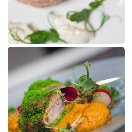
O sieti Trinity hotels
Naše priestory
Firemné podujatia
Relax a bazény
Gastronómia
Novinky
Kontakt