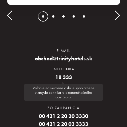
E-MAIL
obchod@trinityhotels.sk
INFOLINKA
18 333
Volanie na skrátené číslo je spoplatnené
v zmysle cenníka telekomunikačného
operátora.
ZO ZAHRANIČIA
00 421 2 20 20 3330
00 421 2 20 03 3333