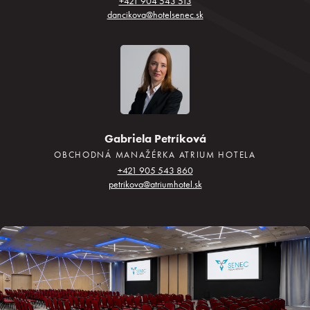
+421 904 543 513
dancikova@hotelsenec.sk
Gabriela Petríková
OBCHODNÁ MANAŽÉRKA ATRIUM HOTELA
+421 905 543 860
petrikova@atriumhotel.sk