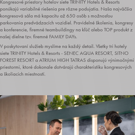
Kongresové priestory hotelov siete TRINITY Hotels & Resorts
ponúkajú variabilné riešenia pre rôzne podujatia. Naša najväčšia
kongresová sála má kapacitu až 650 osôb s možnosťou
parkovania predvádzacích vozidiel. Pravidelné školenia, kongresy
a konferencie, firemné teambuildingy na kľúč alebo TOP produkt z
našej dielne tzv. firemné FAMILY DAYs.
V poskytovaní služieb myslíme na každý detail. Všetky tri hotely
siete TRINITY Hotels & Resorts - SENEC AQUA RESORT, SITNO
FOREST RESORT a ATRIUM HIGH TATRAS disponujú výnimočnými
priestormi, ktoré dokonale dotvárajú charakteristiku kongresových
a školiacich miestností.