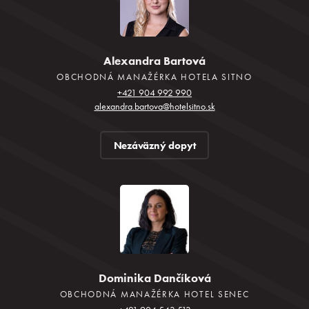
Naše priestory
Firemné podujatia
Alexandra Bartová
OBCHODNÁ MANAŽÉRKA HOTELA SITNO
Relax a bazény
+421 904 992 990
alexandra.bartova@hotelsitno.sk
Gastronómia
Nezáväzný dopyt
Novinky
Kontakt
Dominika Dančíková
OBCHODNÁ MANAŽÉRKA HOTEL SENEC