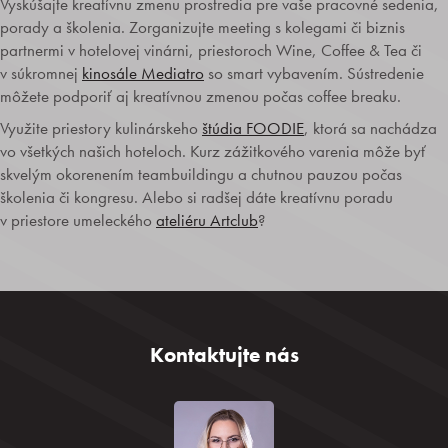
Vyskúšajte kreatívnu zmenu prostredia pre vaše pracovné sedenia,
porady a školenia. Zorganizujte meeting s kolegami či biznis
partnermi v hotelovej vinárni, priestoroch Wine, Coffee & Tea či
v súkromnej
kinosále Mediatro
so smart vybavením. Sústredenie
môžete podporiť aj kreatívnou zmenou počas coffee breaku.
Využite priestory kulinárskeho
štúdia FOODIE
, ktorá sa nachádza
vo všetkých našich hoteloch. Kurz zážitkového varenia môže byť
skvelým okorenením teambuildingu a chutnou pauzou počas
školenia či kongresu. Alebo si radšej dáte kreatívnu poradu
v priestore umeleckého
ateliéru Artclub
?
Kontaktujte nás
O sieti Trinity hotels