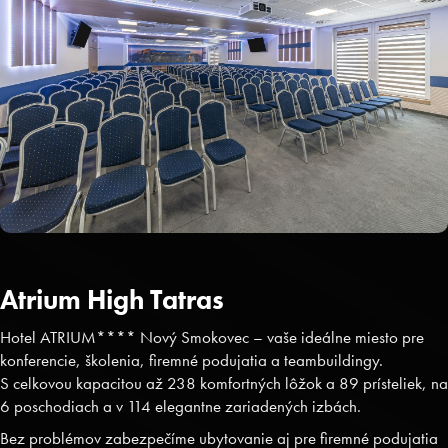
Atrium High Tatras
Hotel ATRIUM**** Nový Smokovec – vaše ideálne miesto pre
konferencie, školenia, firemné podujatia a teambuildingy.
S celkovou kapacitou až 238 komfortných lôžok a 89 prísteliek, na
6 poschodiach a v 114 elegantne zariadených izbách.
Bez problémov zabezpečíme ubytovanie aj pre firemné podujatia