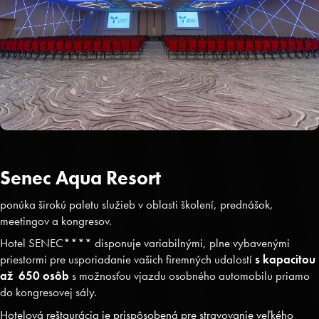
Senec Aqua Resort
ponúka širokú paletu služieb v oblasti školení, prednášok,
meetingov a kongresov.
Hotel SENEC**** disponuje variabilnými, plne vybavenými
priestormi pre usporiadanie vašich firemných udalostí
s kapacitou
až 650 osôb
s možnosťou vjazdu osobného automobilu priamo
do kongresovej sály.
Hotelová reštaurácia je prispôsobená pre stravovanie veľkého