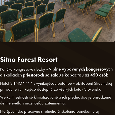
Sitno Forest Resort
Ponúka kongresové služby v 9
plne vybavených kongresových
a školiacich priestoroch so sálou s kapacitou až 450 osôb
.
Hotel SITNO**** s vynikajúcou polohou v obklopení Štiavnickej
prírody je vynikajúco dostupný zo všetkých kútov Slovenska.
Všetky miestnosti sú klimatizované a ich prednosťou je prirodzené
denné svetlo s možnosťou zatemnenia.
Na špecifické pracovné stretnutia či školenia ponúkame aj