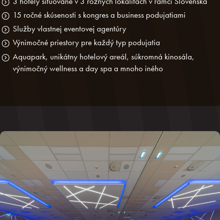
3 hotely situované v 3 rôznych lokalitách v rámci Slovenska
15 ročné skúsenosti s kongres a business podujatiami
Služby vlastnej eventovej agentúry
Výnimočné priestory pre každý typ podujatia
Aquapark, unikátny hotelový areál, súkromná kinosála,
výnimočný wellness a day spa a mnoho iného