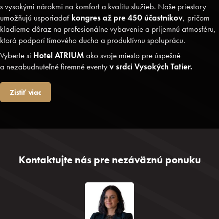
O sieti Trinity hotels
s vysokými nárokmi na komfort a kvalitu služieb. Naše priestory
umožňujú usporiadať
kongres až pre 450 účastníkov
, pričom
Naše priestory
kladieme dôraz na profesionálne vybavenie a príjemnú atmosféru,
ktorá podporí tímového ducha a produktívnu spoluprácu.
Firemné podujatia
Vyberte si
Hotel ATRIUM
ako svoje miesto pre úspešné
a nezabudnuteľné firemné eventy
v srdci Vysokých Tatier.
Relax a bazény
Zistiť viac
Gastronómia
Novinky
Kontakt
Kontaktujte nás pre nezáväznú ponuku