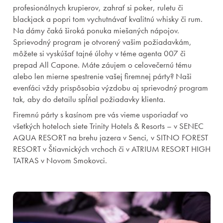
profesionálnych krupierov, zahrať si poker, ruletu či
blackjack a popri tom vychutnávať kvalitnú whisky či rum.
Na dámy čaká široká ponuka miešaných nápojov.
Sprievodný program je otvorený vašim požiadavkám,
môžete si vyskúšať tajné úlohy v téme agenta 007 či
prepad All Capone. Máte záujem o celovečernú tému
alebo len mierne spestrenie vašej firemnej párty? Naši
evenťáci vždy prispôsobia výzdobu aj sprievodný program
tak, aby do detailu spĺňal požiadavky klienta.
Firemnú párty s kasínom pre vás vieme usporiadať vo
všetkých hoteloch siete Trinity Hotels & Resorts – v SENEC
AQUA RESORT na brehu jazera v Senci, v SITNO FOREST
RESORT v Štiavnických vrchoch či v ATRIUM RESORT HIGH
TATRAS v Novom Smokovci.