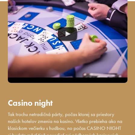
Casino night
Tak trochu netradičná párty, počas ktorej sa priestory
našich hotelov zmenia na kasíno. Všetko prebieha ako na
klasickom večierku s hudbou, no počas CASINO NIGHT