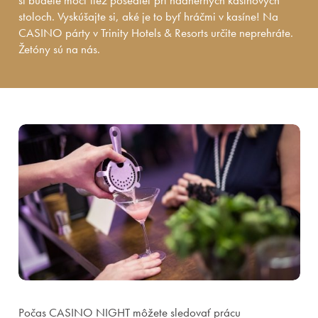
si budete môcť tiež posedieť pri nádherných kasínových
stoloch. Vyskúšajte si, aké je to byť hráčmi v kasíne! Na
CASINO párty v Trinity Hotels & Resorts určite neprehráte.
Žetóny sú na nás.
Počas CASINO NIGHT môžete sledovať prácu