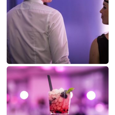
Firemné podujatia
Relax a bazény
Gastronómia
Novinky
Kontakt