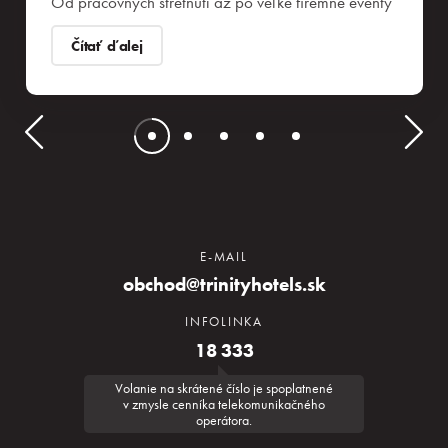
Od pracovných stretnutí až po veľké firemné eventy
Čítať ďalej
E-MAIL
obchod@trinityhotels.sk
INFOLINKA
18 333
Volanie na skrátené číslo je spoplatnené
v zmysle cenníka telekomunikačného
operátora.