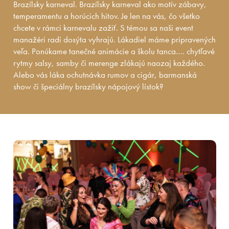
Brazílsky karneval. Brazílsky karneval ako motív zábavy,
temperamentu a horúcich hitov. Je len na vás, čo všetko
chcete v rámci karnevalu zažiť. S témou sa naši event
manažéri radi dosýta vyhrajú. Lákadiel máme pripravených
veľa. Ponúkame tanečné animácie a školu tanca…. chytľavé
rytmy salsy, samby či merenge zlákajú naozaj každého.
Alebo vás láka ochutnávka rumov a cigár, barmanská
show či špeciálny brazílsky nápojový lístok?