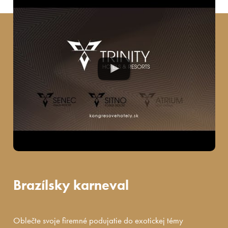
Brazílsky karneval
Oblečte svoje firemné podujatie do exotickej témy