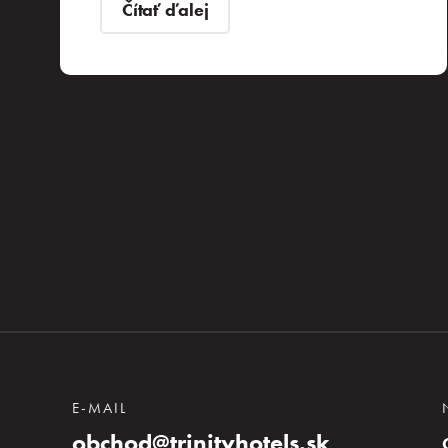
Čítať ďalej
E-MAIL
obchod@trinityhotels.sk