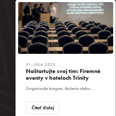
O sieti Trinity hotels
Naše priestory
Firemné podujatia
31. JÚLA 2025
Relax a bazény
Naštartujte svoj tím: Firemné
eventy v hoteloch Trinity
Gastronómia
Zorganizujte kongres, školenie alebo…
Novinky
Čítať ďalej