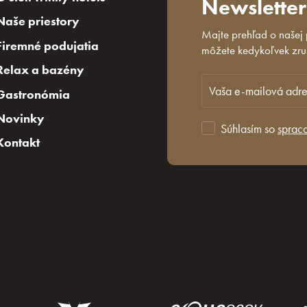
Newsletter
Naše priestory
Majte prehľad o našej
Firemné podujatia
môžete kedykoľvek zruš
Relax a bazény
Gastronómia
Novinky
Súhlasím so
sprac
Kontakt