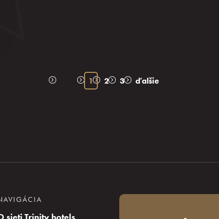
späť
1
2
3
ďalšie
NAVIGÁCIA
O sieti Trinity hotels