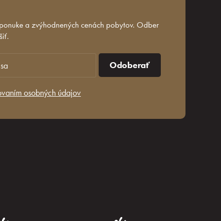
 ponuke a zvýhodnených cenách pobytov. Odber
iť.
Odoberať
ovaním osobných údajov