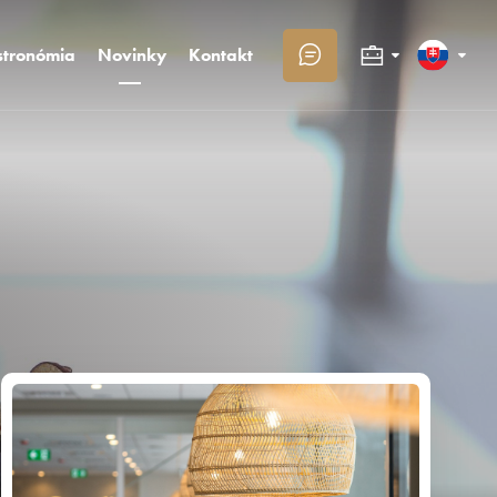
tronómia
Novinky
Kontakt
Kongresy a firmy
Slovenčina
Rodiny s deťmi
English