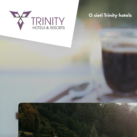
O sieti Trinity hotels
Hotel SENEC
Hotel SITNO
Hotel ATRIUM
Výhody hotelovej siete
História